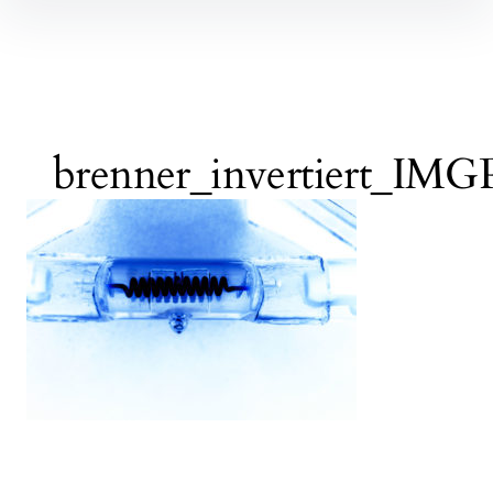
Inhalte
überspringen
brenner_invertiert_IMG