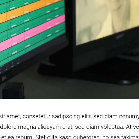
it amet, consetetur sadipscing elitr, sed diam nonu
et dolore magna aliquyam erat, sed diam voluptua. At 
 et ea rebum. Stet clita kasd gubergren, no sea takim