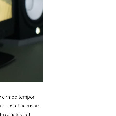
my eirmod tempor
vero eos et accusam
ata sanctus est